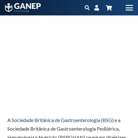
BSG/BSPGHAN – Consenso de esofagite eosinofílica
Início
Blog
BSG/BSPGHAN – Consenso de esofagite eosinofílica
A
Sociedade Britânica de Gastroenterologia (BSG)
e a
Sociedade Britânica de Gastroenterologia Pediátrica,
Hepatologia e Nutrição (BSPGHAN) reuniram diretrizes