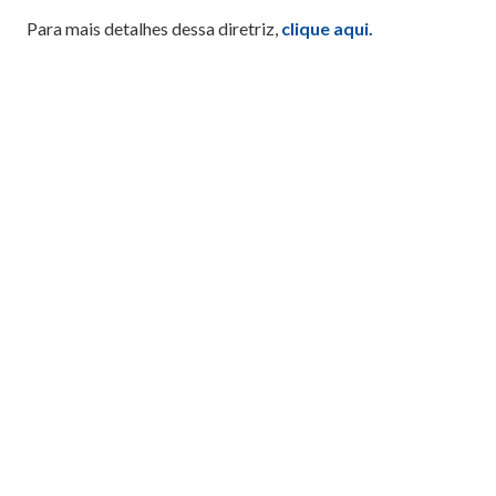
Para mais detalhes dessa diretriz,
clique aqui.
Redação Ganep Educação
Compartilhe este post