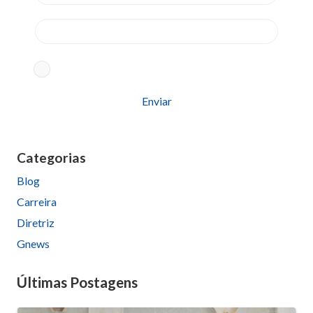
Aceito os termos conforme
Política de Privacidade
Please
leave
this
Categorias
field
Blog
empty.
Carreira
Diretriz
Gnews
Últimas Postagens