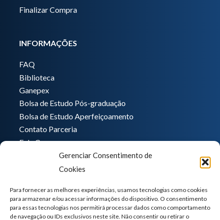
Finalizar Compra
INFORMAÇÕES
FAQ
Biblioteca
Ganepex
Bolsa de Estudo Pós-graduação
Bolsa de Estudo Aperfeiçoamento
Contato Parceria
Fale Conosco
Gerenciar Consentimento de
Encarregado de dados
Cookies
Pedro Hong
informatica@ganeplar.com.br
Para fornecer as melhores experiências, usamos tecnologias como cookies
para armazenar e/ou acessar informações do dispositivo. O consentimento
para essas tecnologias nos permitirá processar dados como comportamento
de navegação ou IDs exclusivos neste site. Não consentir ou retirar o