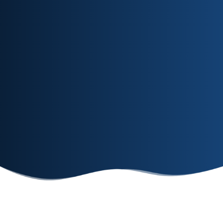
os mais
modernos
softwares de
Nutrição
Clínica.