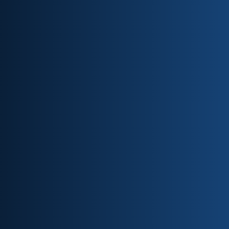
Tutoria
Turmas
Consultório-
reduzidas
escola
Durante todo o
O curso teórico-
Durante o
curso você terá
prático tem
curso você terá
acompanhamento
turmas de 4 a 6
acesso ao
de perto dos
alunos, tornando
nosso
tutores do Ganep.
o
consultório-
A tutoria é uma
acompanhamento
escola, que
verdadeira
dos seus estudos
conta com
mentoria para sua
o mais próximo e
infraestrutura
carreira!
personalizado
completa, com
possível.
adipômetro,
bioimpedância,
calorimetria e