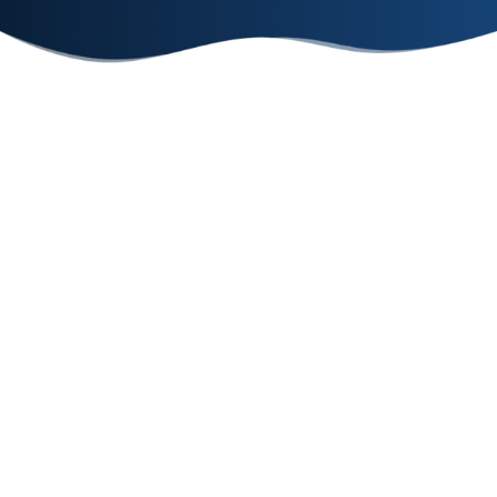
Conhecimento
Autonomia
Formação
e ferramentas
A dinâmica de
É preciso ter
Ter
aprendizado é de
diploma de
conhecimentos
responsabilidade
graduação
básicos de
do aluno, que
em nutrição
informática,