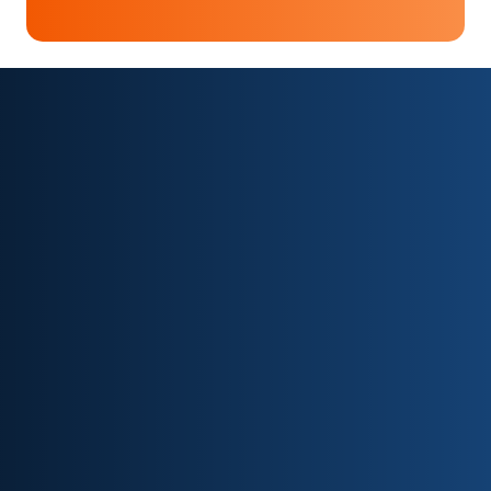
Masterclass
Tutoria
Aulas
online
online
Ao final de
Durante o
Aulas
cada bloco
curso
gravadas,
você terá
você pode
permitindo
uma
esclarecer
flexibilidade
masterclass
suas
no horário.