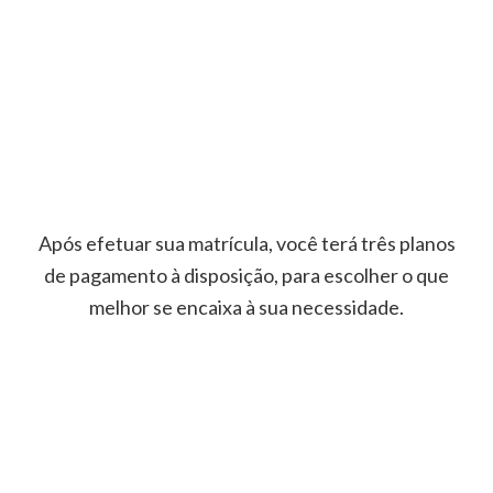
Após efetuar sua matrícula, você terá três planos
de pagamento à disposição, para escolher o que
melhor se encaixa à sua necessidade.
Plano A
Inscrição: R$ 560,00
Parcelas: 12x R$ 769,00*