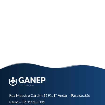
entregar estes documentos?
Quais são as formas de pagamento da pós-
graduação?
Rua Maestro Cardim 1191, 1º Andar – Paraíso, São
Paulo – SP, 01323-001