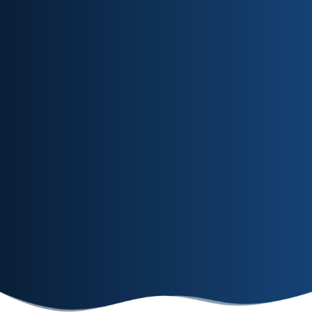
online e ao
dúvidas
Assista
vivo. Essa é
com
quando e
uma ótima
nossos
onde quiser!
oportunidade
tutores,
para trocar
no fórum
experiências,
de
esclarecer
dúvidas.
dúvidas e
interagir com
sua turma.