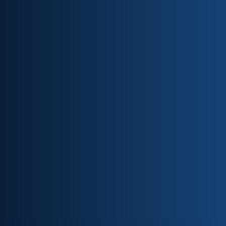
voltada para profissionais que desejam desenvolver
suas competências em nutrição clínica nas diferentes
condições de saúde e doença.
Próxima
Duração:
13
turma:
14/10/2026
meses
Carga horária:
360
TCC:
Opcional
horas
Pontuação
SBNPE:
50 pontos
Modalidade:
EAD
(curso 100% online)
Processo Seletivo
Matricule-se Agora