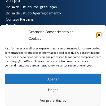
Ganepex
Bolsa de Estudo Pós-graduação
Bolsa de Estudo Aperfeiçoamento
Contato Parceria
Fale Conosco
Gerenciar Consentimento de
Encarregado de dados
Cookies
Pedro Hong
informatica@ganeplar.com.br
Para fornecer as melhores experiências, usamos tecnologias como cookies
para armazenar e/ou acessar informações do dispositivo. O consentimento
para essas tecnologias nos permitirá processar dados como comportamento
de navegação ou IDs exclusivos neste site. Não consentir ou retirar o
consentimento pode afetar negativamente certos recursos e funções.
Aceitar
Negar
Ver preferências
GANEP | Todos os direitos reservados