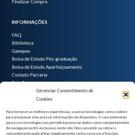
Finalizar Compra
INFORMAÇÕES
FAQ
Biblioteca
Ganepex
Bolsa de Estudo Pós-graduação
Bolsa de Estudo Aperfeiçoamento
Contato Parceria
Fale Conosco
Gerenciar Consentimento de
Encarregado de dados
Cookies
Pedro Hong
informatica@ganeplar.com.br
Para fornecer as melhores experiências, usamos tecnologias como cookies
para armazenar e/ou acessar informações do dispositivo. O consentimento
para essas tecnologias nos permitirá processar dados como comportamento
de navegação ou IDs exclusivos neste site. Não consentir ou retirar o
consentimento pode afetar negativamente certos recursos e funções.