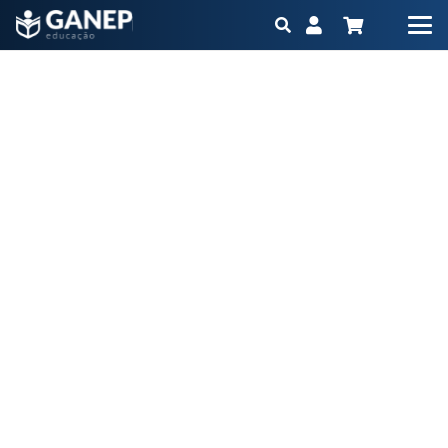
UEG/ESNM Diretrizes de distúrbios intestinais
funcionais com diarreia
Início
Blog
UEG/ESNM Diretrizes de distúrbios intestinais funcionais com
diarreia