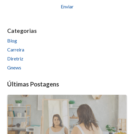
Please
leave
this
Categorias
field
Blog
empty.
Carreira
Diretriz
Gnews
Últimas Postagens