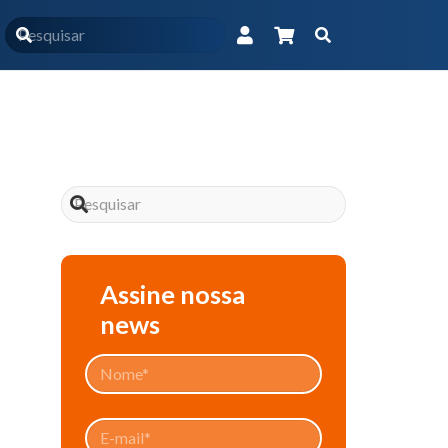
Início
Nosso Blog
(Página 2)
Assine nossa
news