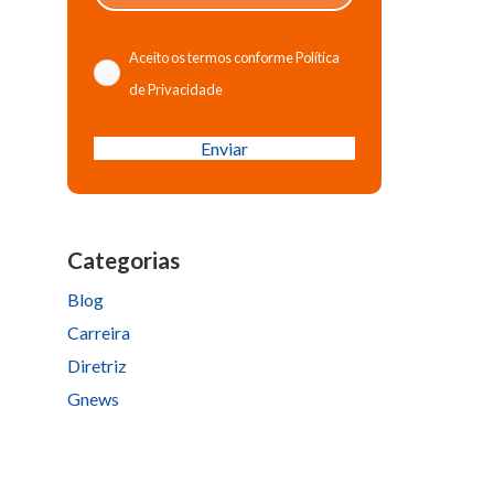
Aceito os termos conforme
Política
de Privacidade
Please
leave
this
field
Categorias
empty.
Blog
Carreira
Diretriz
Gnews