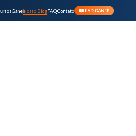
ursos
Ganep
Nosso Blog
FAQ
Contato
EAD GANEP