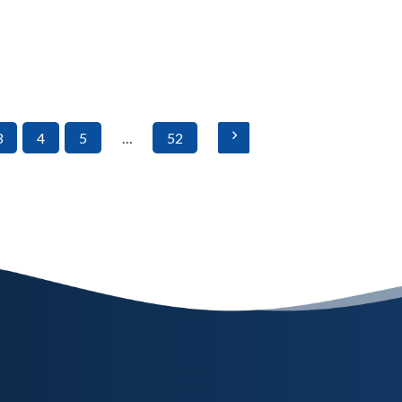
3
4
5
…
52