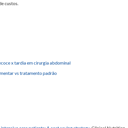
de custos.
ecoce x tardia em cirurgia abdominal
lementar vs tratamento padrão
 intensive care patients: A cost saving strategy
. Clinical Nutrition