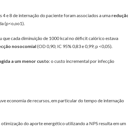
s 4 e 8 de internação do paciente foram associados a uma
reduçã
da (p<o,oo1).
ou que cada diminuição de 1000 kcal no déficit calórico estava
fecção nosocomial
(OD 0,90; IC 95% 0,83 e 0,99; p <0,05).
ingida a um menor custo
: o custo incremental por infecção
ve economia de recursos, em particular do tempo de internação
 otimização do aporte energético utilizando a NPS resulta em um