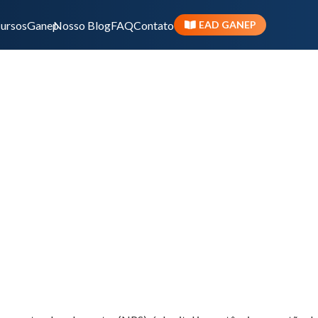
ursos
Ganep
Nosso Blog
FAQ
Contato
EAD GANEP
rítico: uma estratégia
Nutrição parenteral sup