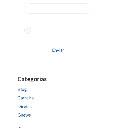
e
Aceito os termos conforme
Política
de Privacidade
Please
leave
this
field
Categorias
empty.
Blog
Carreira
Diretriz
Gnews