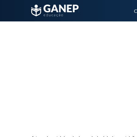
C
Nutrição parenteral suplementar em paciente c
de custo-efetividade