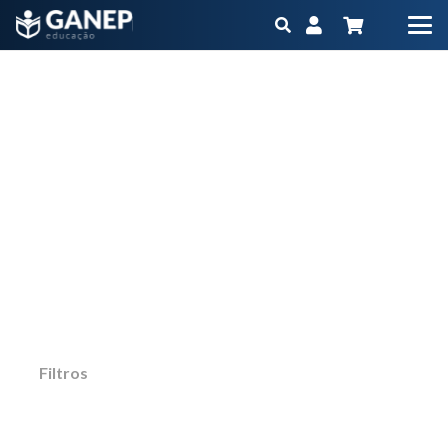
Cursos
Início
Cursos
Página 5
Não importa qual é o seu objetivo ou momento
na carreira, o Ganep tem o Programa
Educacional na medida para você
Filtros