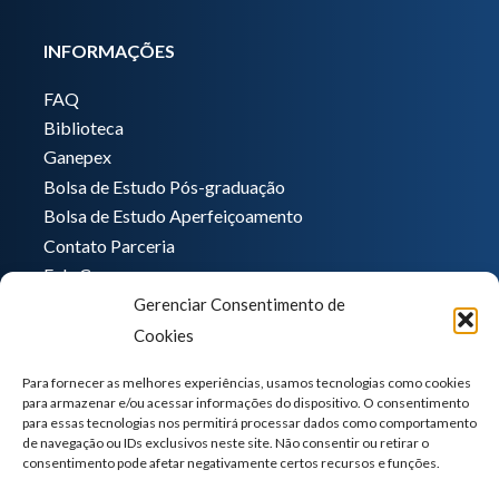
INFORMAÇÕES
FAQ
Biblioteca
Ganepex
Bolsa de Estudo Pós-graduação
Bolsa de Estudo Aperfeiçoamento
Contato Parceria
Fale Conosco
Gerenciar Consentimento de
Encarregado de dados
Cookies
Pedro Hong
informatica@ganeplar.com.br
Para fornecer as melhores experiências, usamos tecnologias como cookies
para armazenar e/ou acessar informações do dispositivo. O consentimento
para essas tecnologias nos permitirá processar dados como comportamento
de navegação ou IDs exclusivos neste site. Não consentir ou retirar o
consentimento pode afetar negativamente certos recursos e funções.