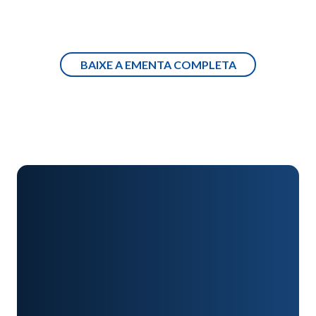
prática
BAIXE A EMENTA COMPLETA
Valor
R$
total
445,00