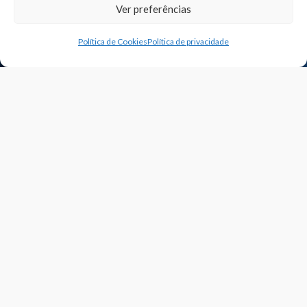
Ver preferências
Política de Cookies
Política de privacidade
NOSSOS CURSOS
Pós-graduação EAD
Pós-graduação Semipresencial
Pós-graduação Presencial
Atualização EAD
Extensão Presencial