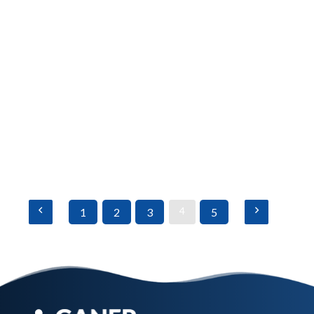
Terapia Nutricional Enteral e
Parenteral nas Doenças do Aparelho
Digestório
Saiba mais
4
1
2
3
5