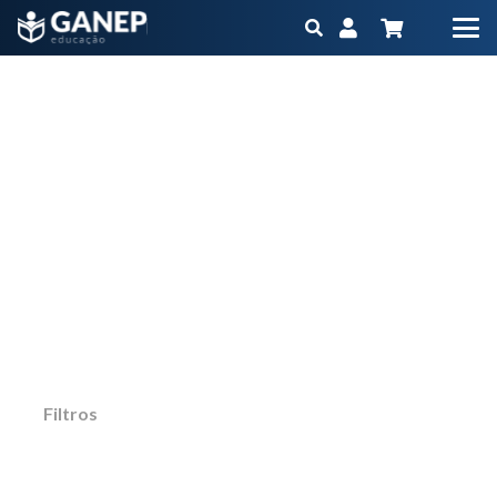
Cursos
Início
Cursos
Página 4
Não importa qual é o seu objetivo ou momento
na carreira, o Ganep tem o Programa
Educacional na medida para você
Filtros