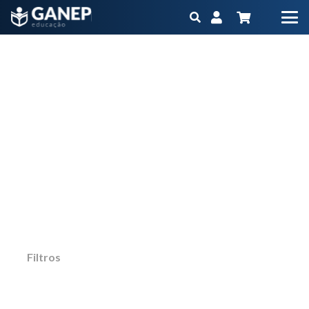
Cursos
Início
Cursos
Página 2
Não importa qual é o seu objetivo ou momento
na carreira, o Ganep tem o Programa
Educacional na medida para você
Filtros