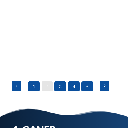
CURSO PARA MÉDICOS
Nutrologia Aplicada à Prática do
Consultório: Nutrição Especializada
nas Intolerâncias Alimentares
Saiba mais
2
1
3
4
5