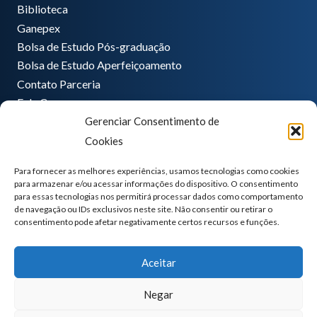
Biblioteca
Ganepex
Bolsa de Estudo Pós-graduação
Bolsa de Estudo Aperfeiçoamento
Contato Parceria
Fale Conosco
Gerenciar Consentimento de
Encarregado de dados
Cookies
Pedro Hong
informatica@ganeplar.com.br
Para fornecer as melhores experiências, usamos tecnologias como cookies
para armazenar e/ou acessar informações do dispositivo. O consentimento
para essas tecnologias nos permitirá processar dados como comportamento
de navegação ou IDs exclusivos neste site. Não consentir ou retirar o
consentimento pode afetar negativamente certos recursos e funções.
Aceitar
Negar