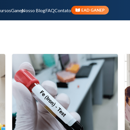
ursos
Ganep
Nosso Blog
FAQ
Contato
EAD GANEP