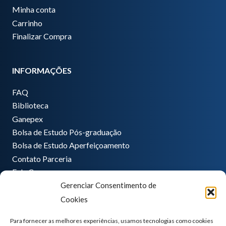
Minha conta
Carrinho
Finalizar Compra
INFORMAÇÕES
FAQ
Biblioteca
Ganepex
Bolsa de Estudo Pós-graduação
Bolsa de Estudo Aperfeiçoamento
Contato Parceria
Fale Conosco
Gerenciar Consentimento de
Encarregado de dados
Cookies
Pedro Hong
informatica@ganeplar.com.br
Para fornecer as melhores experiências, usamos tecnologias como cookies