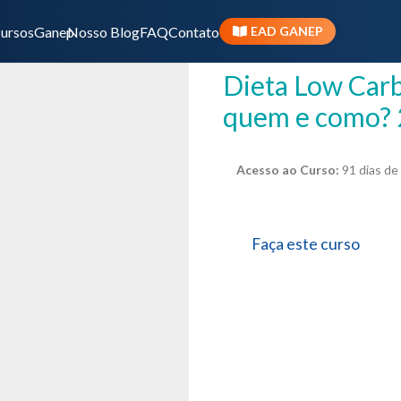
ursos
Ganep
Nosso Blog
FAQ
Contato
EAD GANEP
CATEGORIA:
10 HORAS
Dieta Low Carb e Cetogênica – O que, para
quem e como? 
Acesso ao Curso:
91 dias de
Faça este curso