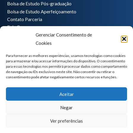
Bolsa de Estudo Pós-graduação
Bolsa de Estudo Aperfeiçoamento
Contato Parceria
Fale Conosco
Gerenciar Consentimento de
Encarregado de dados
Cookies
Pedro Hong
informatica@ganeplar.com.br
Para fornecer as melhores experiências, usamos tecnologias como cookies
para armazenar e/ou acessar informações do dispositivo. O consentimento
para essas tecnologias nos permitirá processar dados como comportamento
de navegação ou IDs exclusivos neste site. Não consentir ou retirar o
consentimento pode afetar negativamente certos recursos e funções.
Aceitar
Negar
Ver preferências
GANEP | Todos os direitos reservados