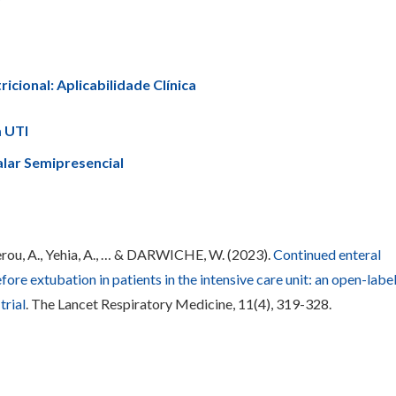
cional: Aplicabilidade Clínica
m UTI
alar Semipresencial
Frerou, A., Yehia, A., … & DARWICHE, W. (2023).
Continued enteral
ore extubation in patients in the intensive care unit: an open-label
trial
. The Lancet Respiratory Medicine, 11(4), 319-328.