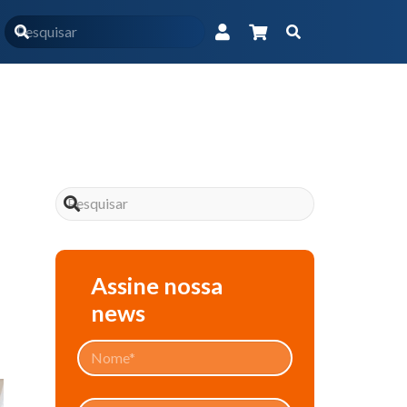
Início
Blog
 contínua vs. jejum pré-extubação em pacientes na UTI
Assine nossa
news