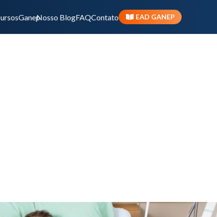
ursos
Ganep
Nosso Blog
FAQ
Contato
EAD GANEP
ação em pacientes na UTI
Nutrição enteral