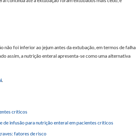
ral contínua até a extubação foram extubados mais cedo, e
o não foi inferior ao jejum antes da extubação, em termos de falha
ndo assim, a nutrição enteral apresenta-se como uma alternativa
i
.
entes críticos
de infusão para nutrição enteral em pacientes críticos
raves: fatores de risco