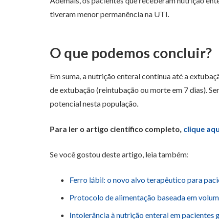
Ademais, os pacientes que receberam nutrição ente
tiveram menor permanência na UTI.
O que podemos concluir?
Em suma, a nutrição enteral contínua até a extubaçã
de extubação (reintubação ou morte em 7 dias). Se
potencial nesta população.
Para ler o artigo científico completo,
clique aqu
Se você gostou deste artigo, leia também:
Ferro lábil: o novo alvo terapêutico para paci
Protocolo de alimentação baseada em volume 
Intolerância à nutrição enteral em pacientes g