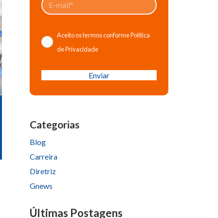
Aceito os termos conforme
Política
de Privacidade
Please
leave
this
field
Categorias
empty.
Blog
Carreira
Diretriz
Gnews
Últimas Postagens