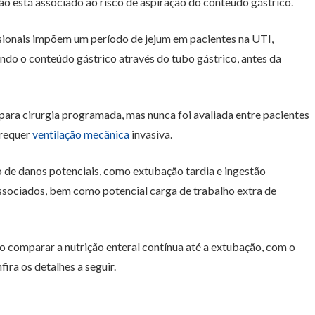
ão está associado ao risco de aspiração do conteúdo gástrico.
ssionais impõem um período de jejum em pacientes na UTI,
ando o conteúdo gástrico através do tubo gástrico, antes da
para cirurgia programada, mas nunca foi avaliada entre pacientes
 requer
ventilação mecânica
invasiva.
o de danos potenciais, como extubação tardia e ingestão
ssociados, bem como potencial carga de trabalho extra de
 comparar a nutrição enteral contínua até a extubação, com o
ira os detalhes a seguir.