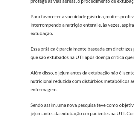
protege as vias aéreas, o procedimento de extubaç
Para favorecer a vacuidade gástrica, muitos profi
interrompendo a nutrição enteral e, às vezes, aspir
extubação.
Essa prática é parcialmente baseada em diretrizes 
que são extubados na UTI após doença crítica que
Além disso, o jejum antes da extubação não é isent
nutricional reduzida com distúrbios metabólicos a
enfermagem.
Sendo assim, uma nova pesquisa teve como objetivo
jejum antes da extubação em pacientes na UTI. Conf