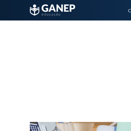
C
Nutrição enteral contínua vs. jejum pré-extub