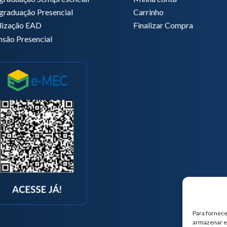
graduação Presencial
Carrinho
lização EAD
Finalizar Compra
nsão Presencial
Para fornece
armazenar e/