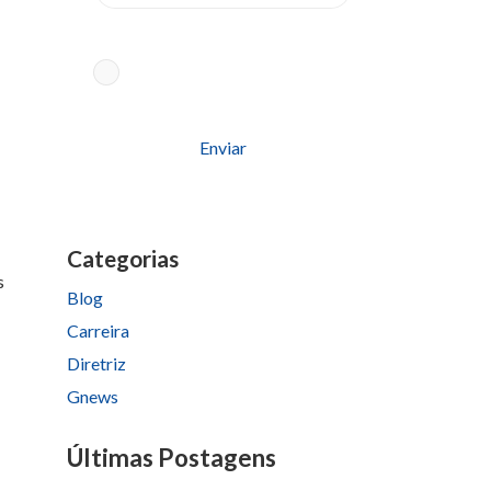
Aceito os termos conforme
Política
de Privacidade
Please
leave
this
field
Categorias
empty.
s
Blog
Carreira
Diretriz
Gnews
Últimas Postagens