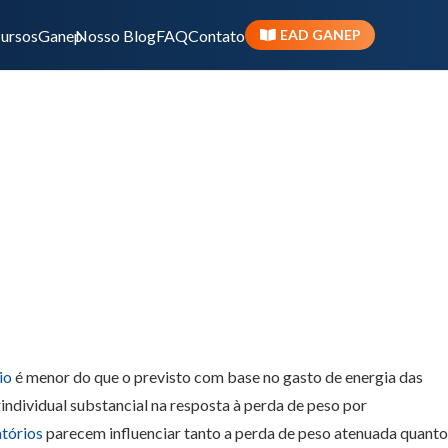
ursos
Ganep
Nosso Blog
FAQ
Contato
EAD GANEP
de peso?
Início
Blog
io
é menor do que o previsto com base no gasto de energia das
rindividual substancial na resposta à perda de peso por
tórios
parecem influenciar tanto a perda de peso atenuada quanto