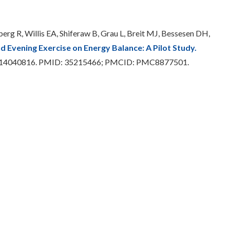
berg R, Willis EA, Shiferaw B, Grau L, Breit MJ, Bessesen DH,
d Evening Exercise on Energy Balance: A Pilot Study.
0/nu14040816. PMID: 35215466; PMCID: PMC8877501.