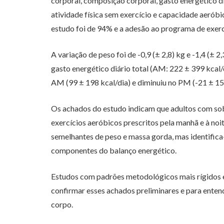
corporal, composição corporal, gasto energético di
atividade física sem exercício e capacidade aeróbi
estudo foi de 94% e a adesão ao programa de exer
A variação de peso foi de -0,9 (± 2,8) kg e -1,4 
gasto energético diário total (AM: 222 ± 399 kcal
AM (99 ± 198 kcal/dia) e diminuiu no PM (-21 ± 156
Os achados do estudo indicam que adultos com so
exercícios aeróbicos prescritos pela manhã e à n
semelhantes de peso e massa gorda, mas identifica-
componentes do balanço energético.
Estudos com padrões metodológicos mais rígidos e
confirmar esses achados preliminares e para enten
corpo.