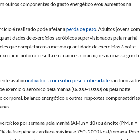
s em outros componentes do gasto energético e/ou aumentos na
cício é realizado pode afetar a
perda de peso
. Adultos jovens com
uantidades de exercícios aeróbicos supervisionados pela manhã
eles que completaram a mesma quantidade de exercícios à noite.
exercício noturno resulta em maiores diminuições na massa gorda
cente avaliou
indivíduos com sobrepeso e obesidade
randomizado
de exercício aeróbico pela manhã (06:00–10:00) ou pela noite
 corporal, balanço energético e outras respostas compensatórias
anas.
ercícios por semana pela manhã (AM, n = 18) ou à noite (PM, n =
80% da frequência cardíaca máxima e 750–2000 kcal/semana. Peso