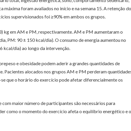
ário total, ingestão energética, sono, comportamento sedentário,
ca máxima foram avaliados no início e na semana 15. A retenção d
cícios supervisionados foi ≥90% em ambos os grupos.
(± 2,3) kg em AM e PM, respectivamente. AM e PM aumentaram o
/dia, PM: 90 ± 150 kcal/dia). O consumo de energia aumentou no
 kcal/dia) ao longo da intervenção.
brepeso e obesidade podem aderir a grandes quantidades de
oite. Pacientes alocados nos grupos AM e PM perderam quantidade
se que o horário do exercício pode afetar diferencialmente os
 com maior número de participantes são necessários para
der como o momento do exercício afeta o equilíbrio energético e 