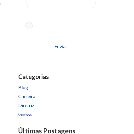
e
Aceito os termos conforme
Política
de Privacidade
Please
leave
this
field
Categorias
empty.
Blog
Carreira
Diretriz
Gnews
Últimas Postagens