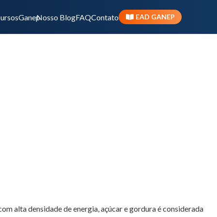
ursos
Ganep
Nosso Blog
FAQ
Contato
EAD GANEP
sabor e o controle do
A cirurgia bariátric
com alta densidade de energia, açúcar e gordura é considerada