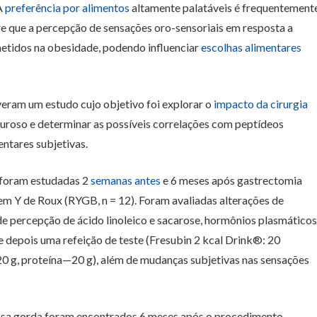
A
preferência por alimentos
altamente palatáveis é frequentement
 que a percepção de sensações oro-sensoriais em resposta a
etidos na obesidade, podendo influenciar
escolhas alimentares
eram um estudo cujo objetivo foi explorar o
impacto da cirurgia
uroso e determinar as possíveis correlações com peptídeos
entares subjetivas.
 foram estudadas 2
semanas antes
e 6 meses após gastrectomia
a em Y de Roux (RYGB, n = 12). Foram avaliadas alterações de
de percepção de ácido linoleico e sacarose, hormônios plasmáticos
s e depois uma refeição de teste (Fresubin 2 kcal Drink®: 20
0 g, proteína—20 g), além de mudanças subjetivas nas sensações
ssa gorda foram encontrados 6 meses após o procedimento