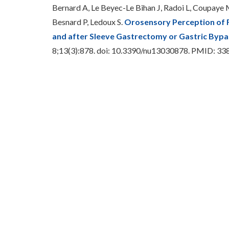
Bernard A, Le Beyec-Le Bihan J, Radoi L, Coupaye 
Besnard P, Ledoux S.
Orosensory Perception of F
and after Sleeve Gastrectomy or Gastric Bypa
8;13(3):878. doi: 10.3390/nu13030878. PMID: 
Redação Ganep Educação