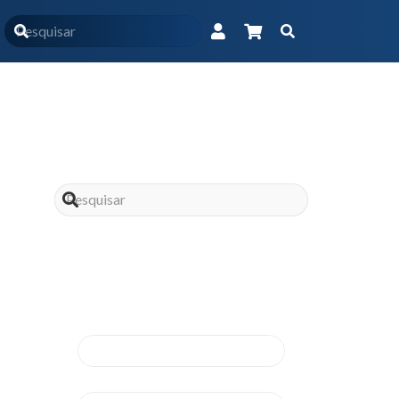
Início
Blog
a modifica a percepção de sabor e o controle do apetite?
Assine nossa
news