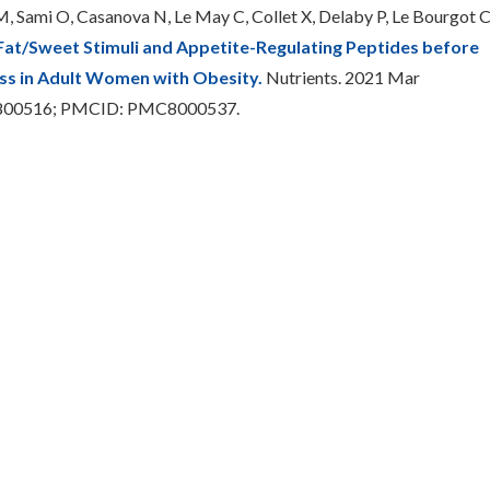
M, Sami O, Casanova N, Le May C, Collet X, Delaby P, Le Bourgot C
at/Sweet Stimuli and Appetite-Regulating Peptides before
ss in Adult Women with Obesity.
Nutrients. 2021 Mar
33800516; PMCID: PMC8000537.