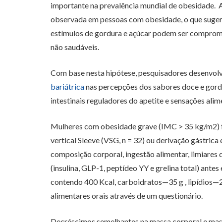
importante na prevalência mundial de obesidade. 
observada em pessoas com obesidade, o que sugere
estímulos de gordura e açúcar podem ser comprom
não saudáveis.
Com base nesta hipótese, pesquisadores desenvolv
bariátrica
nas percepções dos sabores doce e gord
intestinais reguladores do apetite e sensações alim
Mulheres com obesidade grave (IMC > 35 kg/m2)
vertical Sleeve (VSG, n = 32) ou derivação gástric
composição corporal, ingestão alimentar, limiares 
(insulina, GLP-1, peptídeo YY e grelina total) ante
contendo 400 Kcal, carboidratos—35 g , lipídios—2
alimentares orais através de um questionário.
Decréscimos semelhantes na massa corporal e ma