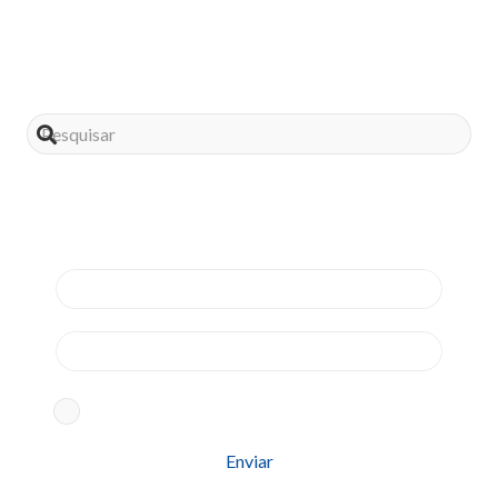
Assine nossa news
Aceito os termos conforme
Política de Privacidade
Please leave this field empty.