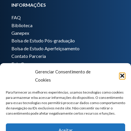
INFORMAÇÕES
FAQ
Biblioteca
Ganepex
Bolsa de Estudo Pós-graduação
Bolsa de Estudo Aperfeiçoamento
Contato Parceria
Fale Conosco
Gerenciar Consentimento de
Encarregado de dados
Cookies
Pedro Hong
informatica@ganeplar.com.br
Para fornecer as melhores experiências, usamos tecnologias como cookies
para armazenar e/ou acessar informações do dispositivo. O consentimento
para essas tecnologias nos permitirá processar dados como comportamento
de navegação ou IDs exclusivos neste site. Não consentir ou retirar o
consentimento pode afetar negativamente certos recursos e funções.
Aceitar