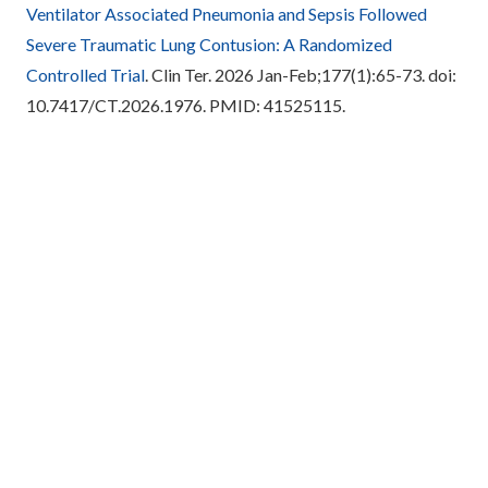
Ventilator Associated Pneumonia and Sepsis Followed
Severe Traumatic Lung Contusion: A Randomized
Controlled Trial
. Clin Ter. 2026 Jan-Feb;177(1):65-73. doi:
10.7417/CT.2026.1976. PMID: 41525115.
Redação Ganep Educação
Compartilhe este post