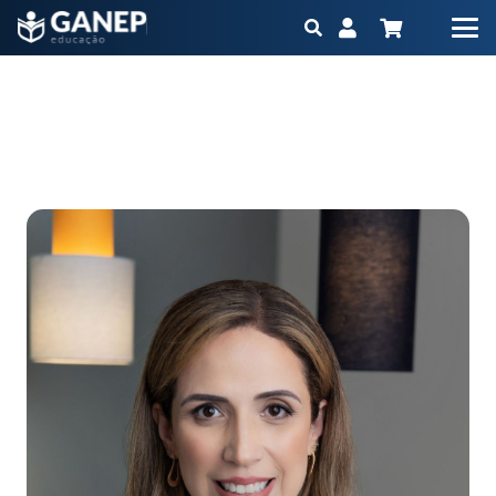
Silvia Ramos
Início
Produtos
Atualização
Atualização 10h – Nutrição em Diabetes
Silvia Ramos