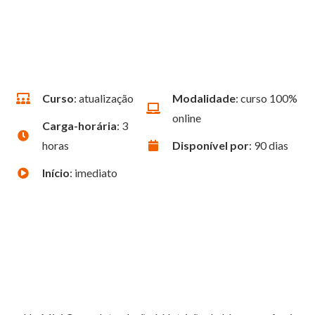
avaliação nutricional, alimentação saudável e
estratégias preventivas
Curso
: atualização
Modalidade
: curso 100%
online
Carga-horária
: 3
horas
Disponível por
: 90 dias
Início
: imediato