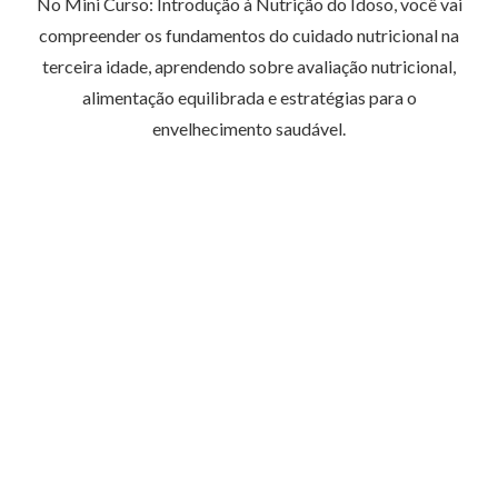
No Mini Curso: Introdução à Nutrição do Idoso, você vai
compreender os fundamentos do cuidado nutricional na
terceira idade, aprendendo sobre avaliação nutricional,
alimentação equilibrada e estratégias para o
envelhecimento saudável.
Tópicos abordados:
Avaliação nutricional do paciente idoso
Orientações nutricionais para o
envelhecimento saudável
Benefícios da Dieta Mediterrânea na
Terceira Idade
Exercício físico em Geriatria