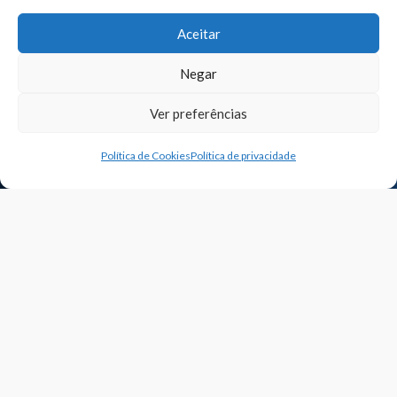
Aceitar
Negar
Ver preferências
NOSSOS CURSOS
Política de Cookies
Política de privacidade
Pós-graduação EAD
Pós-graduação Semipresencial
Pós-graduação Presencial
Atualização EAD
Extensão Presencial