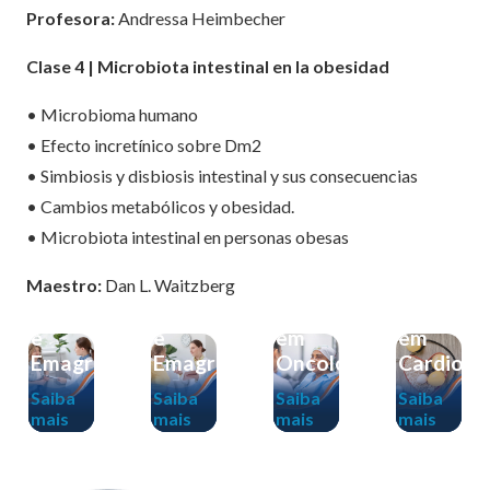
Profesora:
Andressa Heimbecher
Clase 4 | Microbiota intestinal en la obesidad
• Microbioma humano
• Efecto incretínico sobre Dm2
• Simbiosis y disbiosis intestinal y sus consecuencias
• Cambios metabólicos y obesidad.
[AO
[Gravação]
[PRESENCIAL]
VIVO]
Imersão
• Microbiota intestinal en personas obesas
Imersão
Imersão
em
em
em
Terapia
Maestro:
Dan L. Waitzberg
Obesidade
Obesidade
Nutricional
Nutrição
e
e
em
em
Emagrecimento
Emagrecimento
Oncologia
Cardiolo
Saiba
Saiba
Saiba
Saiba
mais
mais
mais
mais