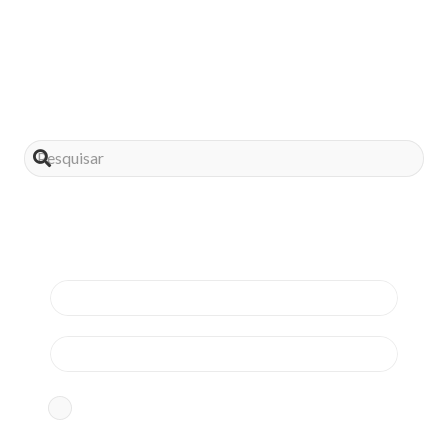
Compartilhe este post
Assine nossa news
Aceito os termos conforme
Política de Privacidade