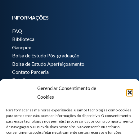
INFORMAÇÕES
FAQ
Biblioteca
Ganepex
Bolsa de Estudo Pós-graduação
Bolsa de Estudo Aperfeiçoamento
Contato Parceria
Fale Conosco
Gerenciar Consentimento de
Encarregado de dados
Cookies
Pedro Hong
informatica@ganeplar.com.br
Para fornecer as melhores experiências, usamos tecnologias como cookies
para armazenar e/ou acessar informações do dispositivo. O consentimento
para essas tecnologias nos permitirá processar dados como comportamento
de navegação ou IDs exclusivos neste site. Não consentir ou retirar o
consentimento pode afetar negativamente certos recursos e funções.