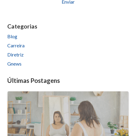
Please
leave
this
Categorias
field
Blog
empty.
Carreira
Diretriz
Gnews
Últimas Postagens