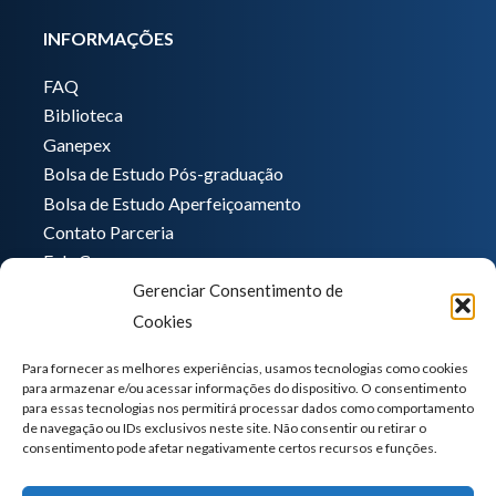
INFORMAÇÕES
FAQ
Biblioteca
Ganepex
Bolsa de Estudo Pós-graduação
Bolsa de Estudo Aperfeiçoamento
Contato Parceria
Fale Conosco
Gerenciar Consentimento de
Encarregado de dados
Cookies
Pedro Hong
informatica@ganeplar.com.br
Para fornecer as melhores experiências, usamos tecnologias como cookies
para armazenar e/ou acessar informações do dispositivo. O consentimento
para essas tecnologias nos permitirá processar dados como comportamento
de navegação ou IDs exclusivos neste site. Não consentir ou retirar o
consentimento pode afetar negativamente certos recursos e funções.