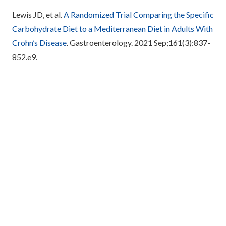
Lewis JD, et al.
A Randomized Trial Comparing the Specific
Carbohydrate Diet to a Mediterranean Diet in Adults With
Crohn’s Disease
. Gastroenterology. 2021 Sep;161(3):837-
852.e9.
Redação Ganep Educação