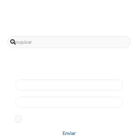
Compartilhe este post
Assine nossa news
Aceito os termos conforme
Política de Privacidade
Please