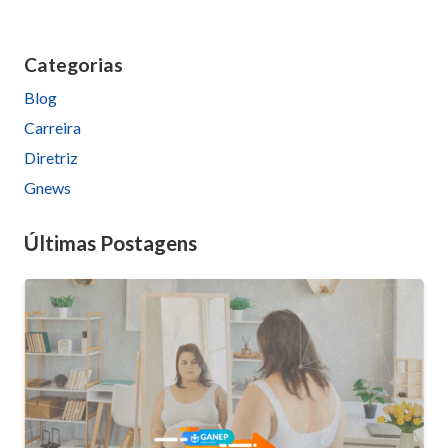
leave
this
Categorias
field
Blog
empty.
Carreira
Diretriz
Gnews
Últimas Postagens