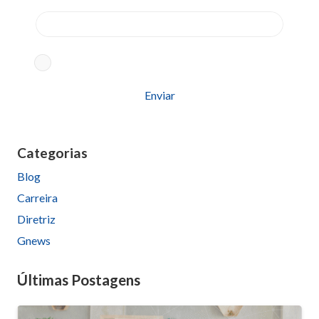
Aceito os termos conforme
Política de Privacidade
Please
leave
this
Categorias
field
Blog
empty.
Carreira
Diretriz
Gnews
Últimas Postagens