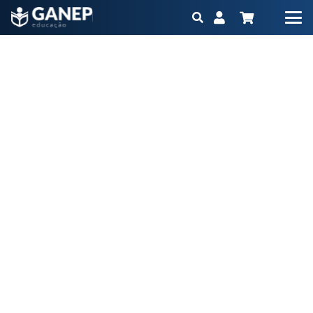
Consumo diário de ovos no risco de doenças
cardiovasculares, perfil lipídico e mortalidade
Início
Blog
Consumo diário de ovos no risco de doenças cardiovasculares,
perfil lipídico e mortalidade