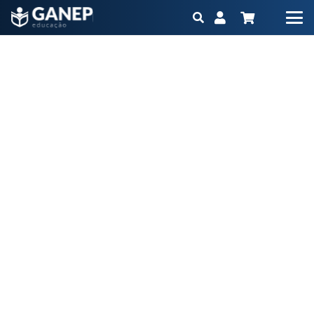
Consumo de ovos e colesterol dietético na incidência
de Doença Cardiovascular e Mortalidade
Início
Blog
Consumo de ovos e colesterol dietético na incidência de
Doença Cardiovascular e Mortalidade