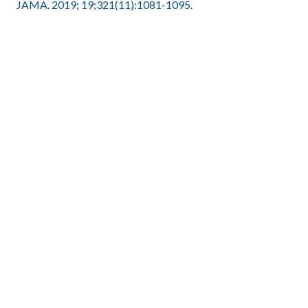
JAMA. 2019; 19;321(11):1081-1095.
Redação Ganep Educação
Compartilhe este post