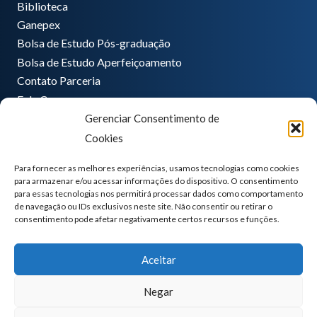
Biblioteca
Ganepex
Bolsa de Estudo Pós-graduação
Bolsa de Estudo Aperfeiçoamento
Contato Parceria
Fale Conosco
Gerenciar Consentimento de
Encarregado de dados
Cookies
Pedro Hong
informatica@ganeplar.com.br
Para fornecer as melhores experiências, usamos tecnologias como cookies
para armazenar e/ou acessar informações do dispositivo. O consentimento
para essas tecnologias nos permitirá processar dados como comportamento
de navegação ou IDs exclusivos neste site. Não consentir ou retirar o
consentimento pode afetar negativamente certos recursos e funções.
Aceitar
Negar