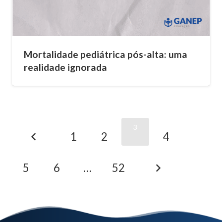
Mortalidade pediátrica pós-alta: uma
realidade ignorada
3
1
2
4
5
6
…
52