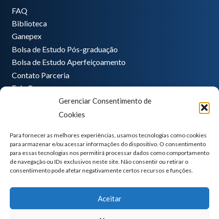
FAQ
Biblioteca
Ganepex
Bolsa de Estudo Pós-graduação
Bolsa de Estudo Aperfeiçoamento
Contato Parceria
Fale Conosco
Gerenciar Consentimento de
Encarregado de dados
Cookies
Pedro Hong
informatica@ganeplar.com.br
Para fornecer as melhores experiências, usamos tecnologias como cookies
para armazenar e/ou acessar informações do dispositivo. O consentimento
para essas tecnologias nos permitirá processar dados como comportamento
de navegação ou IDs exclusivos neste site. Não consentir ou retirar o
consentimento pode afetar negativamente certos recursos e funções.
Aceitar