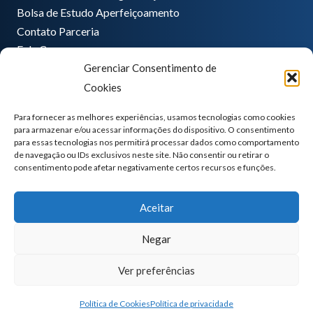
Bolsa de Estudo Aperfeiçoamento
Contato Parceria
Fale Conosco
Gerenciar Consentimento de
Encarregado de dados
Cookies
Pedro Hong
informatica@ganeplar.com.br
Para fornecer as melhores experiências, usamos tecnologias como cookies
para armazenar e/ou acessar informações do dispositivo. O consentimento
para essas tecnologias nos permitirá processar dados como comportamento
de navegação ou IDs exclusivos neste site. Não consentir ou retirar o
consentimento pode afetar negativamente certos recursos e funções.
Aceitar
Negar
Ver preferências
GANEP | Todos os direitos reservados
Política de Cookies
Política de privacidade