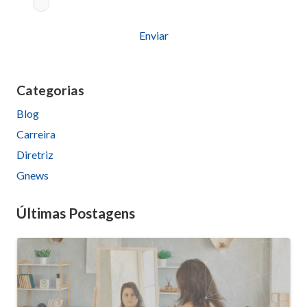
Aceito os termos conforme
Política de Privacidade
Please
leave
this
Categorias
field
Blog
empty.
Carreira
Diretriz
Gnews
Últimas Postagens