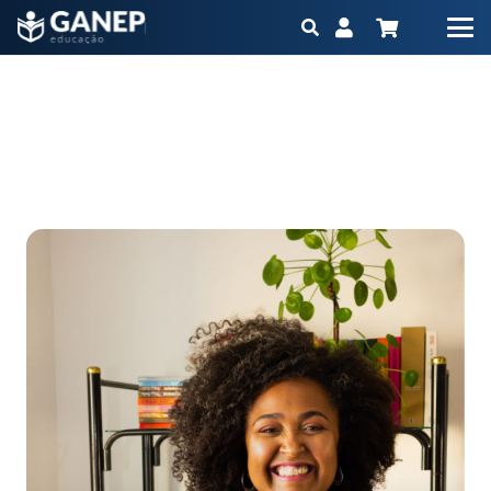
Danielle Miranda
Início
Produtos
Extensão
Imersão Saúde Intestinal: Gastro e Microbiota na prática
Danielle Miranda