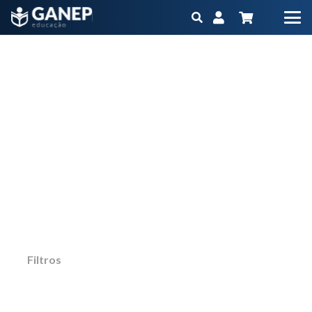
pós-operatório
Início
Produtos marcados com a tag “pós-operatório”
Não importa qual é o seu objetivo ou momento
na carreira, o Ganep tem o Programa
Educacional na medida para você
Filtros