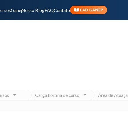
ursos
Ganep
Nosso Blog
FAQ
Contato
EAD GANEP
Início
ivo ou momento na carreira, o Ganep tem o Programa 
ursos
Carga horária de curso
Área de Atuaçã