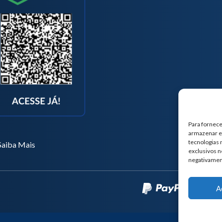
Para fornece
armazenar e/
tecnologias
Saiba Mais
exclusivos n
negativamen
A