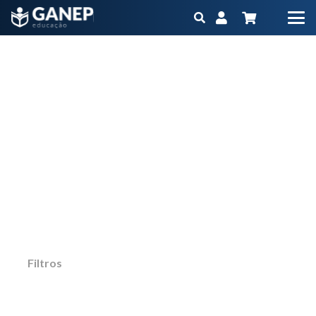
nutrição em uti
Início
Produtos marcados com a tag “nutrição em uti”
Não importa qual é o seu objetivo ou momento
na carreira, o Ganep tem o Programa
Educacional na medida para você
Filtros