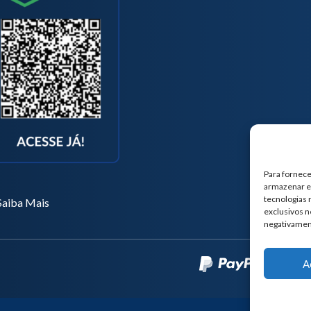
Para fornece
armazenar e/
tecnologias
Saiba Mais
exclusivos n
negativamen
A