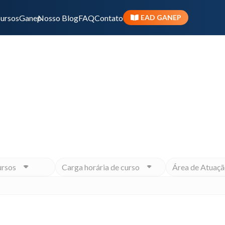
ursos
Ganep
Nosso Blog
FAQ
Contato
EAD GANEP
Início
Produtos 
ivo ou momento na carreira, o Ganep tem o Programa 
ursos
Carga horária de curso
Área de Atuaçã