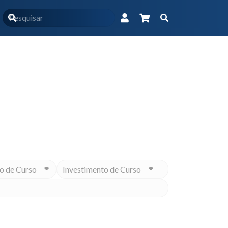
marcados com a tag “macronutrientes na cicatrização”
Educacional na medida para você
o de Curso
Investimento de Curso