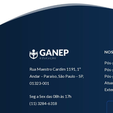
NOS
Pós-
Rua Maestro Cardim 1191, 1º
Pós-
Pós-
Andar – Paraíso, São Paulo – SP,
Atua
01323-001
Exte
Seg a Sex das 08h às 17h
(11) 3284-6318