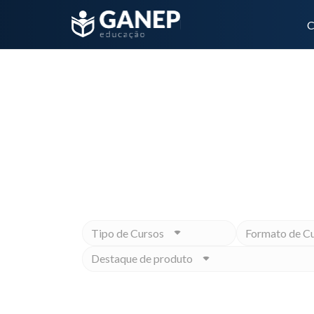
C
macronutrientes na cicatrização
Não importa qual é o seu objet
Tipo de Cursos
Formato de C
Destaque de produto