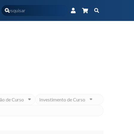
odutos marcados com a tag “intolerâncias alimentares”
Educacional na medida para você
ão de Curso
Investimento de Curso