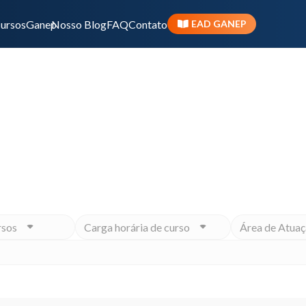
ursos
Ganep
Nosso Blog
FAQ
Contato
EAD GANEP
Início
Pr
ivo ou momento na carreira, o Ganep tem o Programa 
rsos
Carga horária de curso
Área de Atuaç