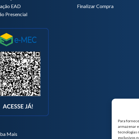
zação EAD
Finalizar Compra
ão Presencial
Para fornece
armazenar e/
tecnologias
iba Mais
exclusivos n