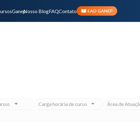
ursos
Ganep
Nosso Blog
FAQ
Contato
EAD GANEP
ivo ou momento na carreira, o Ganep tem o Programa 
ursos
Carga horária de curso
Área de Atuaçã