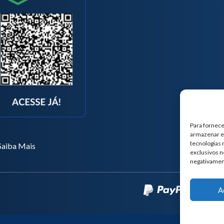
Para fornece
armazenar e/
tecnologias
Saiba Mais
exclusivos n
negativamen
A