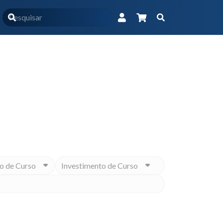
Início
Produtos marcados com a tag “gastro”
Educacional na medida para você
o de Curso
Investimento de Curso