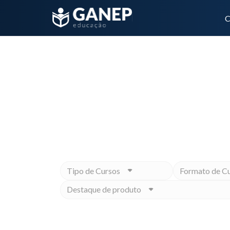
C
gastro
Não importa qual é o seu objet
Tipo de Cursos
Formato de C
Destaque de produto