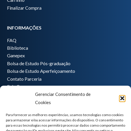
Finalizar Compra
INFORMAÇÕES
FAQ
Biblioteca
Ganepex
Bolsa de Estudo Pós-graduação
Bolsa de Estudo Aperfeiçoamento
Contato Parceria
Fale Conosco
Gerenciar Consentimento de
Encarregado de dados
Cookies
Pedro Hong
informatica@ganeplar.com.br
Para fornecer as melhores experiências, usamos tecnologias como cookies
para armazenar e/ou acessar informações do dispositivo. O consentimento
para essas tecnologias nos permitirá processar dados como comportamento
de navegação ou IDs exclusivos neste site. Não consentir ou retirar o