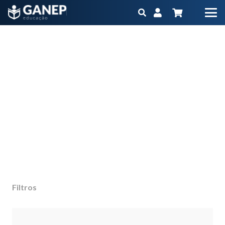
ganep
Início
Produtos marcados com a tag “ganep”
Não importa qual é o seu objetivo ou momento
na carreira, o Ganep tem o Programa
Educacional na medida para você
Filtros