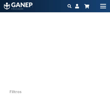
Extensão
Início
Produtos marcados com a tag “Extensão”
Não importa qual é o seu objetivo ou momento
na carreira, o Ganep tem o Programa
Educacional na medida para você
Filtros