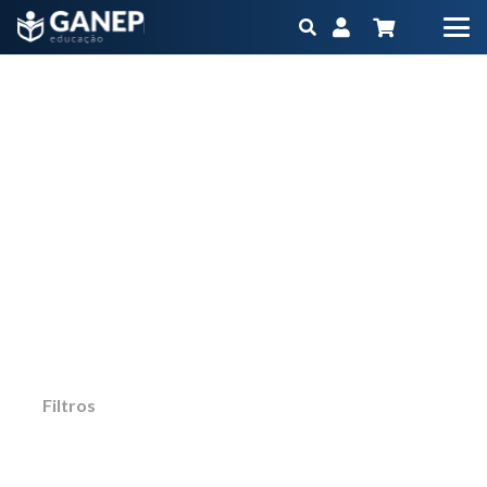
exames
Início
Produtos marcados com a tag “exames”
Não importa qual é o seu objetivo ou momento
na carreira, o Ganep tem o Programa
Educacional na medida para você
Filtros