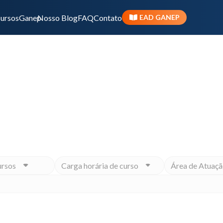
ursos
Ganep
Nosso Blog
FAQ
Contato
EAD GANEP
Início
ivo ou momento na carreira, o Ganep tem o Programa 
ursos
Carga horária de curso
Área de Atuaçã