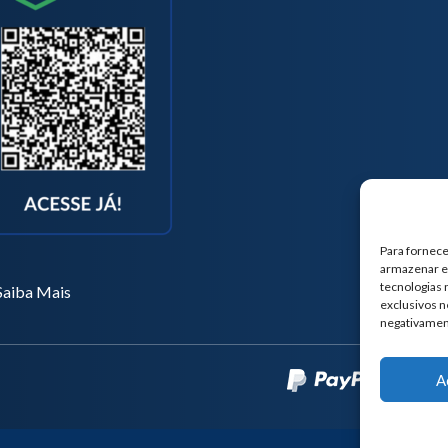
Para fornece
armazenar e/
tecnologias
Saiba Mais
exclusivos n
negativamen
A