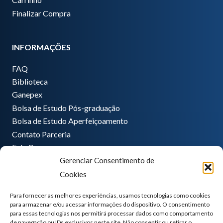
Finalizar Compra
INFORMAÇÕES
FAQ
Biblioteca
Ganepex
Bolsa de Estudo Pós-graduação
Bolsa de Estudo Aperfeiçoamento
Contato Parceria
Fale Conosco
Gerenciar Consentimento de
Encarregado de dados
Cookies
Pedro Hong
informatica@ganeplar.com.br
Para fornecer as melhores experiências, usamos tecnologias como cookies
para armazenar e/ou acessar informações do dispositivo. O consentimento
para essas tecnologias nos permitirá processar dados como comportamento
de navegação ou IDs exclusivos neste site. Não consentir ou retirar o