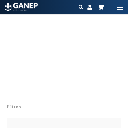
curso gratuito
Início
Produtos marcados com a tag “curso gratuito”
Não importa qual é o seu objetivo ou momento
na carreira, o Ganep tem o Programa
Educacional na medida para você
Filtros