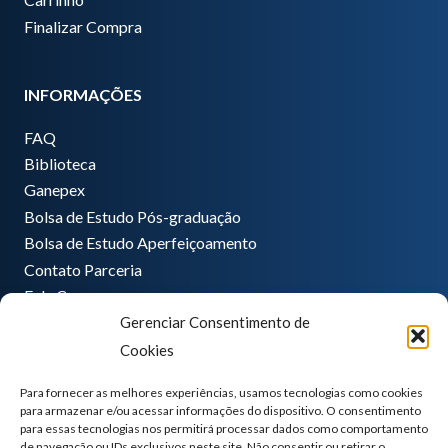
Finalizar Compra
INFORMAÇÕES
FAQ
Biblioteca
Ganepex
Bolsa de Estudo Pós-graduação
Bolsa de Estudo Aperfeiçoamento
Contato Parceria
Fale Conosco
Gerenciar Consentimento de
Encarregado de dados
Cookies
Pedro Hong
informatica@ganeplar.com.br
Para fornecer as melhores experiências, usamos tecnologias como cookies
para armazenar e/ou acessar informações do dispositivo. O consentimento
para essas tecnologias nos permitirá processar dados como comportamento
de navegação ou IDs exclusivos neste site. Não consentir ou retirar o