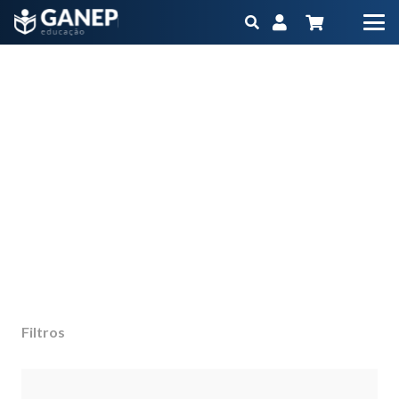
curso emtn
Início
Produtos marcados com a tag “curso emtn”
Não importa qual é o seu objetivo ou momento
na carreira, o Ganep tem o Programa
Educacional na medida para você
Filtros