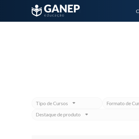
C
cânce de mama
Não importa qual é o seu objet
Tipo de Cursos
Formato de Cu
Destaque de produto