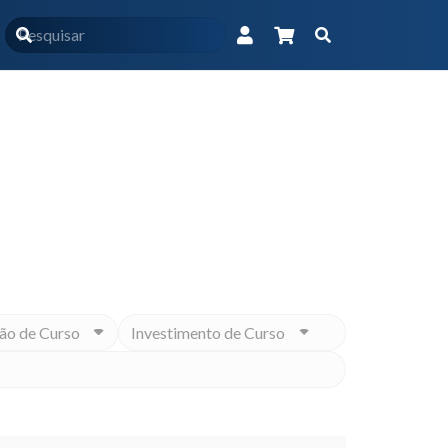
nício
Produtos marcados com a tag “cânce de mama”
Educacional na medida para você
ão de Curso
Investimento de Curso