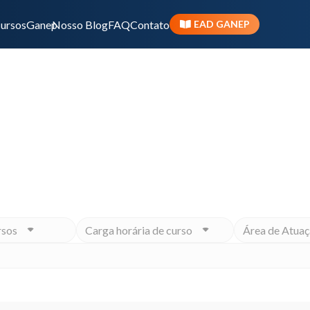
ursos
Ganep
Nosso Blog
FAQ
Contato
EAD GANEP
I
ivo ou momento na carreira, o Ganep tem o Programa 
rsos
Carga horária de curso
Área de Atuaç