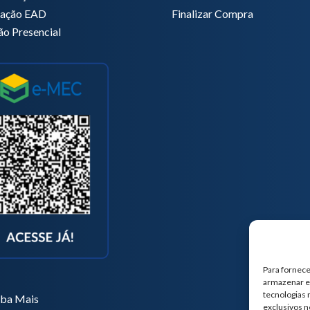
zação EAD
Finalizar Compra
ão Presencial
Para fornece
armazenar e/
tecnologias
iba Mais
exclusivos n