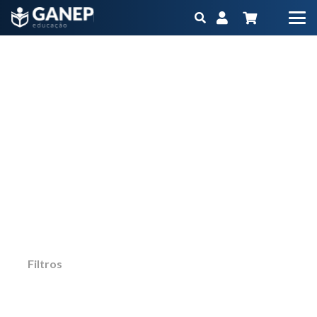
alta hospitalar
Início
Produtos marcados com a tag “alta hospitalar”
Não importa qual é o seu objetivo ou momento
na carreira, o Ganep tem o Programa
Educacional na medida para você
Filtros