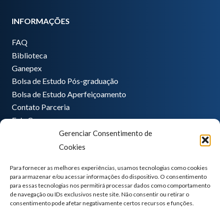
INFORMAÇÕES
FAQ
Biblioteca
Ganepex
Bolsa de Estudo Pós-graduação
Bolsa de Estudo Aperfeiçoamento
Contato Parceria
Fale Conosco
Gerenciar Consentimento de
Encarregado de dados
Cookies
Pedro Hong
informatica@ganeplar.com.br
Para fornecer as melhores experiências, usamos tecnologias como cookies
para armazenar e/ou acessar informações do dispositivo. O consentimento
para essas tecnologias nos permitirá processar dados como comportamento
de navegação ou IDs exclusivos neste site. Não consentir ou retirar o
consentimento pode afetar negativamente certos recursos e funções.