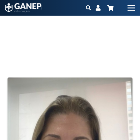
Pós-Graduação Terapia Nutricional em Cuidados
Intensivos EAD
Início
Pós-Graduação Terapia Nutricional em Cuidados Intensivos
EAD
(Página 3)