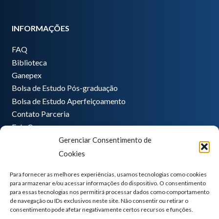
INFORMAÇÕES
FAQ
Biblioteca
Ganepex
Bolsa de Estudo Pós-graduação
Bolsa de Estudo Aperfeiçoamento
Contato Parceria
Fale Conosco
Gerenciar Consentimento de
Encarregado de dados
Cookies
Pedro Hong
informatica@ganeplar.com.br
Para fornecer as melhores experiências, usamos tecnologias como cookies
para armazenar e/ou acessar informações do dispositivo. O consentimento
para essas tecnologias nos permitirá processar dados como comportamento
de navegação ou IDs exclusivos neste site. Não consentir ou retirar o
consentimento pode afetar negativamente certos recursos e funções.